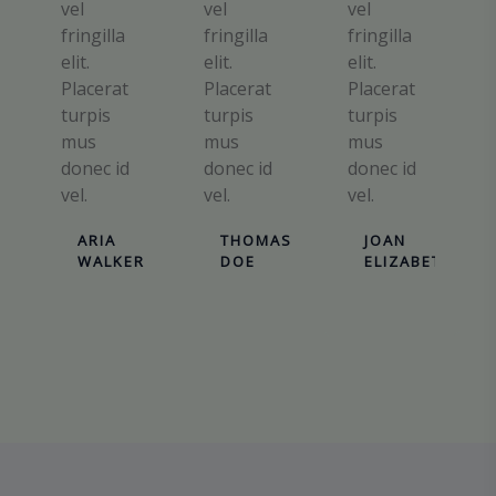
vel
vel
vel
fringilla
fringilla
fringilla
elit.
elit.
elit.
Placerat
Placerat
Placerat
turpis
turpis
turpis
mus
mus
mus
donec id
donec id
donec id
vel.
vel.
vel.
ARIA
THOMAS
JOAN
WALKER
DOE
ELIZABETH