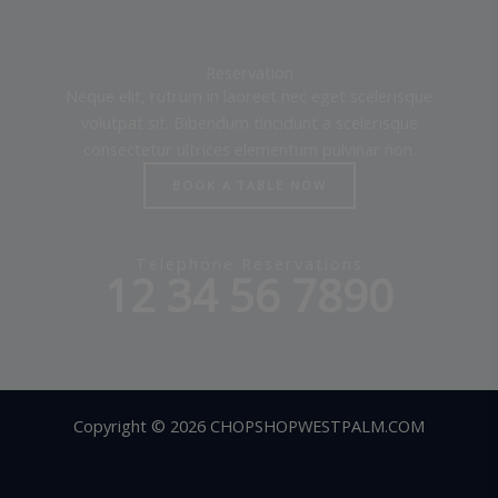
Reservation
Neque elit, rutrum in laoreet nec eget scelerisque
volutpat sit. Bibendum tincidunt a scelerisque
consectetur ultrices elementum pulvinar non.
BOOK A TABLE NOW
Telephone Reservations
12 34 56 7890
Copyright © 2026 CHOPSHOPWESTPALM.COM