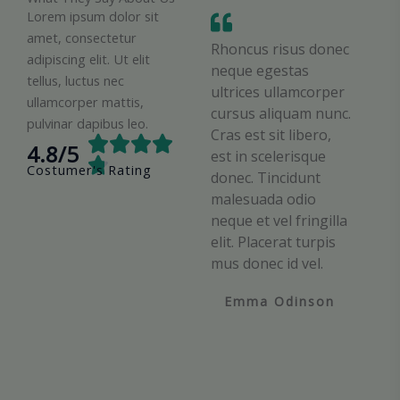
Lorem ipsum dolor sit
amet, consectetur
Rhoncus risus donec
adipiscing elit. Ut elit
neque egestas
tellus, luctus nec
ultrices ullamcorper
ullamcorper mattis,
cursus aliquam nunc.
pulvinar dapibus leo.
Cras est sit libero,
R




4.8/5
est in scelerisque
a

Costumer's Rating
donec. Tincidunt
t
malesuada odio
e
neque et vel fringilla
d
elit. Placerat turpis
4
mus donec id vel.
.
8
Emma Odinson
o
u
t
o
f